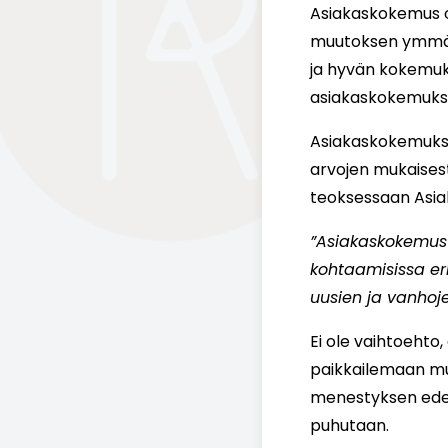
Asiakaskokemus o
muutoksen ymmärtä
ja hyvän kokemukse
asiakaskokemuksee
Asiakaskokemukse
arvojen mukaisest
teoksessaan Asia
”Asiakaskokemus 
kohtaamisissa er
uusien ja vanhoj
Ei ole vaihtoehto
paikkailemaan muu
menestyksen edelly
puhutaan.