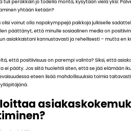
tuli peräkkäin jo todella monta, kysytään vielä yksi: Palv
kaaminen yhtään ketään?
 olisi voinut olla napakymppejä paikkoja julkiselle sadattel
en päättänyt, että minulle sosiaalinen media on positiivi
hun asiakkaistani kannustavasti ja rehellisesti – mutta en 
eltä, että positiivisuus on parempi valinta? Siksi, että as
oka ei pääty. Jos siitä huolehtii siten, että se jää elämään ik
levaisuudessa eteen lisää mahdollisuuksia toimia taitavasti
ylläpitäjänä.
aloittaa asiakaskokemu
timinen?