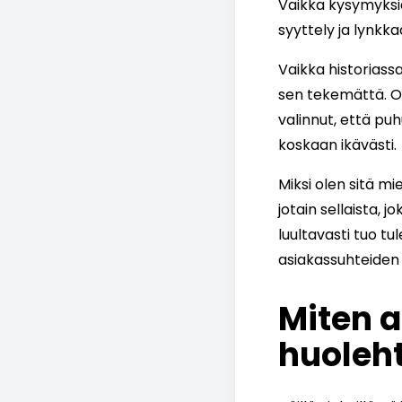
Vaikka kysymyksiä 
syyttely ja lynk
Vaikka historiassa
sen tekemättä. Ol
valinnut, että pu
koskaan ikävästi.
Miksi olen sitä mi
jotain sellaista, j
luultavasti tuo tu
asiakassuhteiden 
Miten 
huoleh