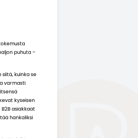
askokemusta
paljon puhuta –
 siitä, kuinka se
saa varmasti
 itsensä
ukevat kyseisen
o B2B asiakkaat
tää hankaliksi