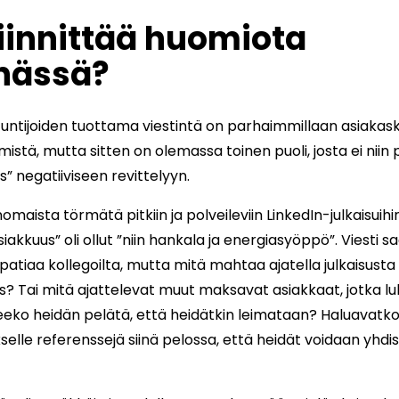
iinnittää huomiota
nnässä?
ntuntijoiden tuottama viestintä on parhaimmillaan asiak
istä, mutta sitten on olemassa toinen puoli, josta ei niin 
” negatiiviseen revittelyyn.
omaista törmätä pitkiin ja polveileviin LinkedIn-julkaisuihin
siakkuus” oli ollut ”niin hankala ja energiasyöppö”. Viesti 
patiaa kollegoilta, mutta mitä mahtaa ajatella julkaisusta
s? Tai mitä ajattelevat muut maksavat asiakkaat, jotka l
seeko heidän pelätä, että heidätkin leimataan? Haluavatk
selle referenssejä siinä pelossa, että heidät voidaan yhdis