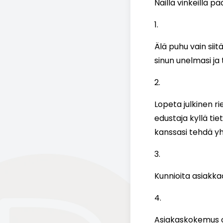
Näillä vinkeillä pä
Älä puhu vain siit
sinun unelmasi ja 
Lopeta julkinen r
edustaja kyllä ti
kanssasi tehdä yh
Kunnioita asiakkaa
Asiakaskokemus on