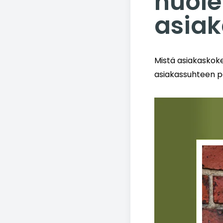
huole
asia
Mistä asiakaskoke
asiakassuhteen p