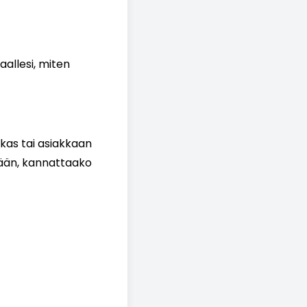
aallesi, miten
akas tai asiakkaan
tään, kannattaako