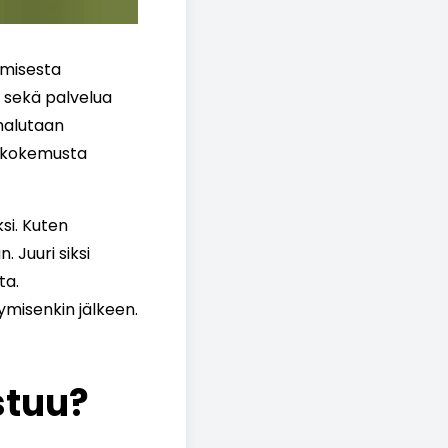
umisesta
a sekä palvelua
 halutaan
kaskokemusta
si. Kuten
 Juuri siksi
ta.
ymisenkin jälkeen.
stuu?