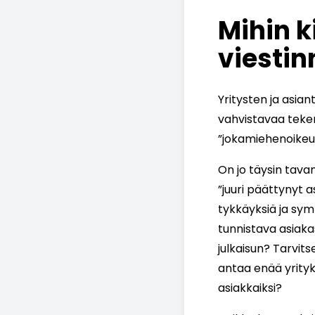
Mihin k
viesti
Yritysten ja asia
vahvistavaa tekem
”jokamiehenoikeus
On jo täysin tavan
”juuri päättynyt a
tykkäyksiä ja sym
tunnistava asiaka
julkaisun? Tarvit
antaa enää yrityk
asiakkaiksi?