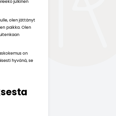
eleeko julkinen
ulle, olen jättänyt
nen paikka. Olen
kuitenkaan
iakaskokemus on
uisesti hyvänä, se
ksesta