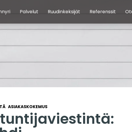
nnyri
Palvelut
Ruudinkeksijät
Referenssit
Ot
NTÄ
ASIAKASKOKEMUS
tuntijaviestintä: