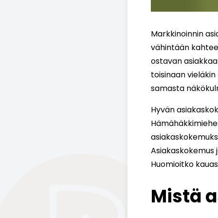
Markkinoinnin as
vähintään kahteen
ostavan asiakkaan 
toisinaan vieläki
samasta näkökul
Hyvän asiakaskoke
Hämähäkkimiehestä
asiakaskokemukse
Asiakaskokemus ja
Huomioitko kauask
Mistä 