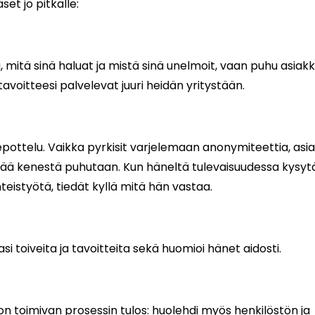
äset jo pitkälle:
ä, mitä sinä haluat ja mistä sinä unelmoit, vaan puhu asiakk
tavoitteesi palvelevat juuri heidän yritystään.
iepottelu. Vaikka pyrkisit varjelemaan anonymiteettia, asi
etää kenestä puhutaan. Kun häneltä tulevaisuudessa kysy
teistyötä, tiedät kyllä mitä hän vastaa.
si toiveita ja tavoitteita sekä huomioi hänet aidosti.
 toimivan prosessin tulos: huolehdi myös henkilöstön ja