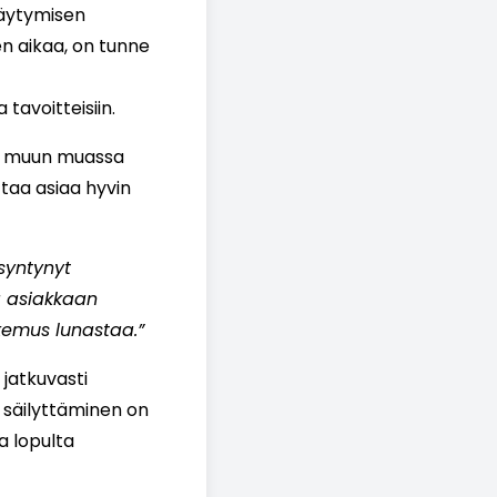
täytymisen
en aikaa, on tunne
tavoitteisiin.
uu muun muassa
ttaa asiaa hyvin
syntynyt
ä asiakkaan
okemus lunastaa.”
 jatkuvasti
 säilyttäminen on
a lopulta