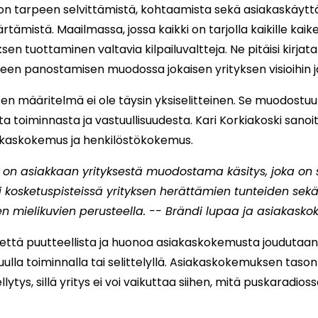
n tarpeen selvittämistä, kohtaamista sekä asiakaskäyt
mistä. Maailmassa, jossa kaikki on tarjolla kaikille kaik
n tuottaminen valtavia kilpailuvaltteja. Ne pitäisi kirjata
n panostamisen muodossa jokaisen yrityksen visioihin ja 
n määritelmä ei ole täysin yksiselitteinen. Se muodost
a toiminnasta ja vastuullisuudesta. Kari Korkiakoski sanoi
kaskokemus ja henkilöstökokemus.
on asiakkaan yrityksestä muodostama käsitys, joka on 
i kosketuspisteissä yrityksen herättämien tunteiden sek
en mielikuvien perusteella. -- Brändi lupaa ja asiakask
, että puutteellista ja huonoa asiakaskokemusta joudutaan
lla toiminnalla tai selittelyllä. Asiakaskokemuksen tason
tys, sillä yritys ei voi vaikuttaa siihen, mitä puskaradioss