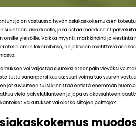
iantuntija on vastuussa hyvän asiakaskokemuksen toteut
 suuntaan: asiakkaalle, joka ostaa markkinointipalveluit
omille yleisöille. Vaikka myynti, markkinointi ja viestintä
n erotella omiin lokeroihinsa, on jokaisen mietittävä asia
masta.
muksen voi valjastaa suureksi eteenpäin vieväksi voimak
 tuttu sananparsi kuuluu: suuri voima tuo suuren vastuun.
n jatkuvuuteen tulisi kiinnittää entistä enemmän huomio
tkuu vielä palvelutilanteen ja jopa asiakassuhteen päätt
antoiset vaikutukset vai oletko siltojen polttaja?
asiakaskokemus muodo