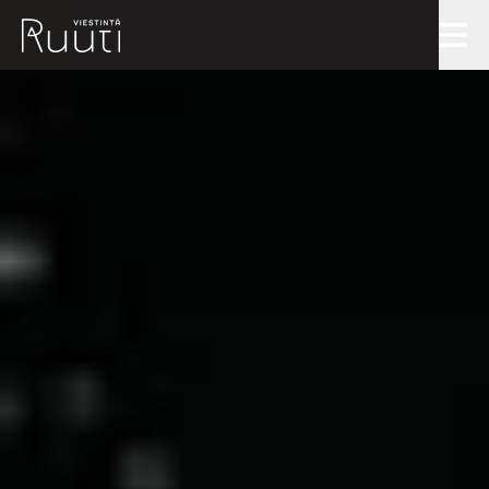
Blogi
Ruutitynnyri
Palvelut
Ruudinkeksijät
Referenssit
Ota yhteyttä
COPYWRITE: Ruutia kirjoittamiseen