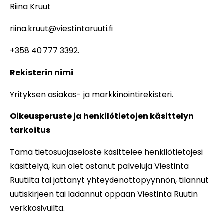
Riina Kruut
riina.kruut@viestintaruuti.fi
+358 40 777 3392.
Rekisterin nimi
Yrityksen asiakas- ja markkinointirekisteri.
Oikeusperuste ja henkilötietojen käsittelyn
tarkoitus
Tämä tietosuojaseloste käsittelee henkilötietojesi
käsittelyä, kun olet ostanut palveluja Viestintä
Ruutilta tai jättänyt yhteydenottopyynnön, tilannut
uutiskirjeen tai ladannut oppaan Viestintä Ruutin
verkkosivuilta.