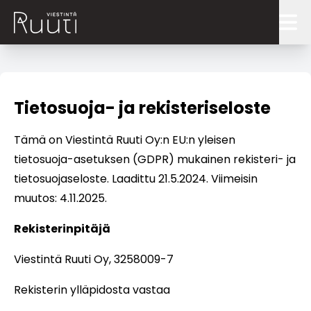
Blogi
Ruutitynnyri
Tietosuoja- ja rekisteriseloste
Palvelut
Tämä on Viestintä Ruuti Oy:n EU:n yleisen
tietosuoja-asetuksen (GDPR) mukainen rekisteri- ja
Ruudinkeksijät
tietosuojaseloste. Laadittu 21.5.2024. Viimeisin
Referenssit
muutos: 4.11.2025.
Ota yhteyttä
Rekisterinpitäjä
COPYWRITE: Ruutia kirjoittamiseen
Viestintä Ruuti Oy, 3258009-7
Rekisterin ylläpidosta vastaa