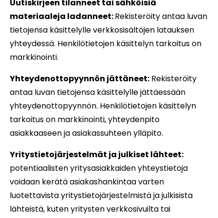
Uutiskirjeen tilanneet tai sähköisiä
materiaaleja ladanneet:
Rekisteröity antaa luvan
tietojensa käsittelylle verkkosisältöjen latauksen
yhteydessä. Henkilötietojen käsittelyn tarkoitus on
markkinointi.
Yhteydenottopyynnön jättäneet:
Rekisteröity
antaa luvan tietojensa käsittelylle jättäessään
yhteydenottopyynnön. Henkilötietojen käsittelyn
tarkoitus on markkinointi, yhteydenpito
asiakkaaseen ja asiakassuhteen ylläpito.
Yritystietojärjestelmät ja julkiset lähteet:
potentiaalisten
yritysasiakkaiden yhteystietoja
voidaan kerätä asiakashankintaa varten
luotettavista yritystietojärjestelmistä ja julkisista
lähteistä, kuten yritysten verkkosivuilta tai