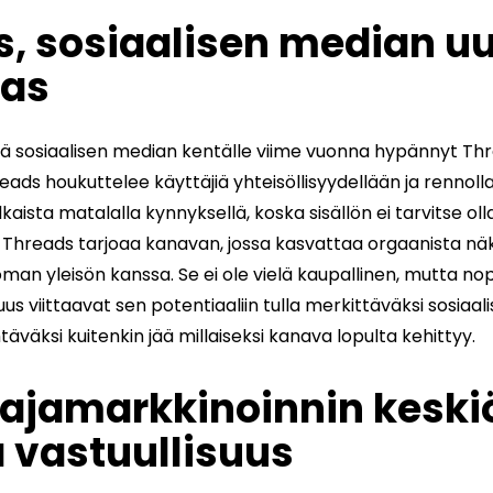
, sosiaalisen median uu
as
ä sosiaalisen median kentälle viime vuonna hypännyt Thr
reads houkuttelee käyttäjiä yhteisöllisyydellään ja rennolla 
lkaista matalalla kynnyksellä, koska sisällön ei tarvitse olla
lle Threads tarjoaa kanavan, jossa kasvattaa orgaanista nä
man yleisön kanssa. Se ei ole vielä kaupallinen, mutta no
suus viittaavat sen potentiaaliin tulla merkittäväksi sosiaa
täväksi kuitenkin jää millaiseksi kanava lopulta kehittyy.
tajamarkkinoinnin keski
a vastuullisuus