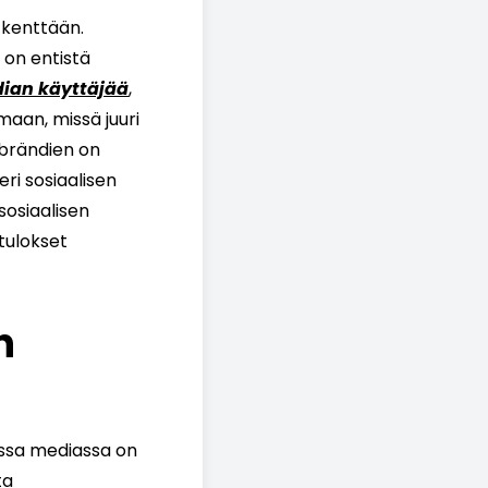
 kenttään.
 on entistä
dian käyttäjää
,
aan, missä juuri
i brändien on
ri sosiaalisen
sosiaalisen
 tulokset
n
essa mediassa on
ta