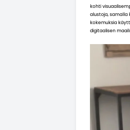
kohti visuaalisemp
alustoja, samalla
kokemuksia käyttäj
digitaalisen maa