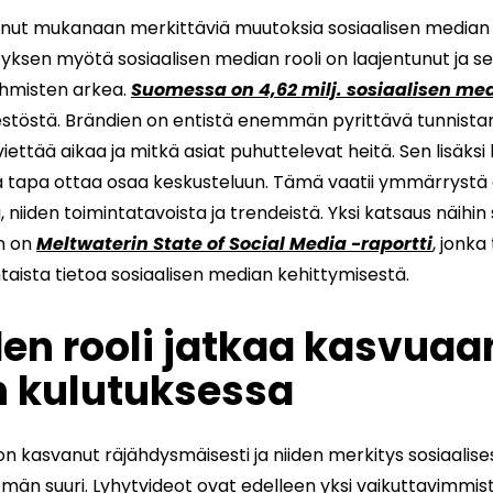
onut mukanaan merkittäviä muutoksia sosiaalisen median
yksen myötä sosiaalisen median rooli on laajentunut ja se
ihmisten arkea.
Suomessa on 4,62 milj. sosiaalisen me
estöstä. Brändien on entistä enemmän pyrittävä tunnistam
iettää aikaa ja mitkä asiat puhuttelevat heitä. Sen lisäks
 tapa ottaa osaa keskusteluun. Tämä vaatii ymmärrystä e
niiden toimintatavoista ja trendeistä. Yksi katsaus näihin 
n on
Meltwaterin State of Social Media -raportti
, jonka
taista tietoa sosiaalisen median kehittymisestä.
en rooli jatkaa kasvuaa
n kulutuksessa
on kasvanut räjähdysmäisesti ja niiden merkitys sosiaalis
n suuri. Lyhytvideot ovat edelleen yksi vaikuttavimmis