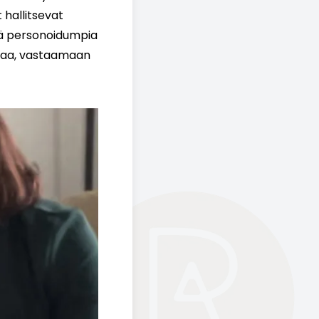
 hallitsevat
stä personoidumpia
intaa, vastaamaan