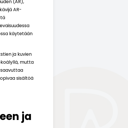
uuden (AR),
kävijä AR-
stä
levaisuudessa
jossa käytetään
stien ja kuvien
koälyllä, mutta
t saavuttaa
opivaa sisältöä
een ja