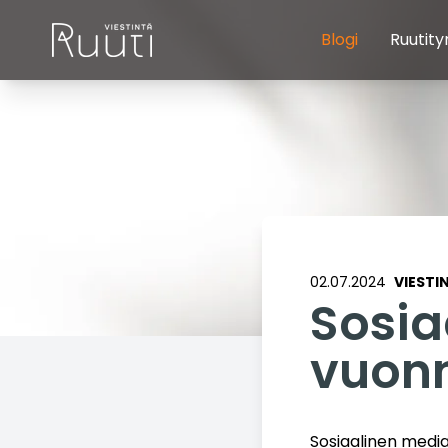
Blogi
Ruutity
02.07.2024
VIESTI
Sosia
vuon
Sosiaalinen media