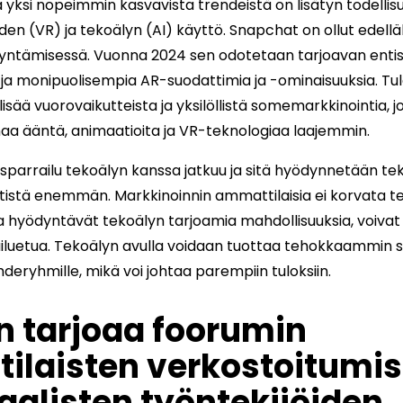
 yksi nopeimmin kasvavista trendeistä on lisätyn todellis
uden (VR) ja tekoälyn (AI) käyttö. Snapchat on ollut edellä
yntämisessä. Vuonna 2024 sen odotetaan tarjoavan enti
 ja monipuolisempia AR-suodattimia ja -ominaisuuksia. Tu
lisää vuorovaikutteista ja yksilöllistä somemarkkinointia, 
aa ääntä, animaatioita ja VR-teknologiaa laajemmin.
 sparrailu tekoälyn kanssa jatkuu ja sitä hyödynnetään tek
istä enemmän. Markkinoinnin ammattilaisia ei korvata te
ka hyödyntävät tekoälyn tarjoamia mahdollisuuksia, voiva
iluetua. Tekoälyn avulla voidaan tuottaa tehokkaammin s
kohderyhmille, mikä voi johtaa parempiin tuloksiin.
n tarjoaa foorumin
ilaisten verkostoitumis
aalisten työntekijöiden