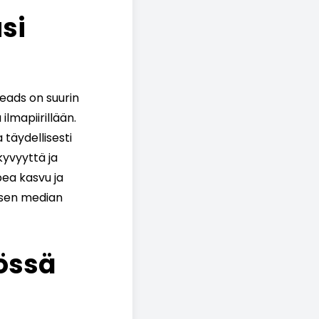
si
eads on suurin
ilmapiirillään.
 täydellisesti
kyvyyttä ja
pea kasvu ja
lisen median
össä