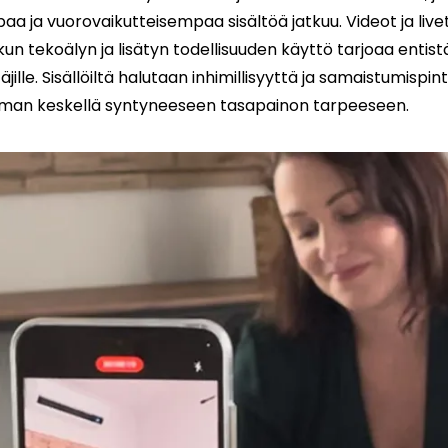
aa ja vuorovaikutteisempaa sisältöä jatkuu. Videot ja livet
 kun tekoälyn ja lisätyn todellisuuden käyttö tarjoaa enti
ille. Sisällöiltä halutaan inhimillisyyttä ja samaistumisp
ilman keskellä syntyneeseen tasapainon tarpeeseen.