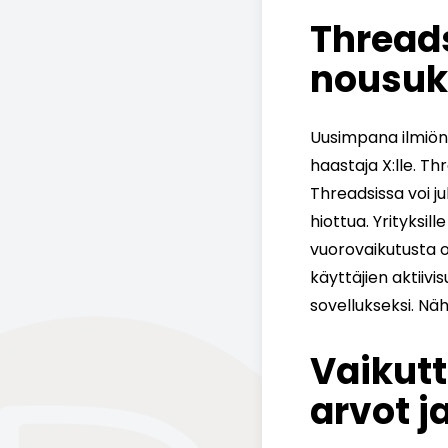
Threads
nousuk
Uusimpana ilmiön
haastaja X:lle. Th
Threadsissa voi ju
hiottua. Yrityksi
vuorovaikutusta o
käyttäjien aktiivi
sovellukseksi. Näh
Vaikut
arvot j