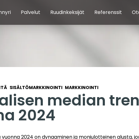
nnyri
Palvelut
Ruudinkeksijät
Referenssit
Ot
NTÄ
SISÄLTÖMARKKINOINTI
MARKKINOINTI
alisen median tren
na 2024
 vuonna 2024 on dynaaminen ja moniulotteinen alusta, jo