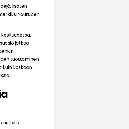
dejä, lisäten
imerkiksi Youtuben
 keskuudessa,
suosio jatkaa
etenkin
oiden tuottaminen
a kuin koskaan
ksia.
ia
ustoilla.