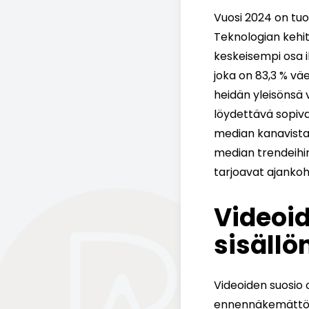
Vuosi 2024 on tu
Teknologian kehit
keskeisempi osa 
joka on 83,3 % vä
heidän yleisönsä v
löydettävä sopiva
median kanavista, 
median trendeihi
tarjoavat ajankoh
Videoid
sisällö
Videoiden suosio 
ennennäkemättömä