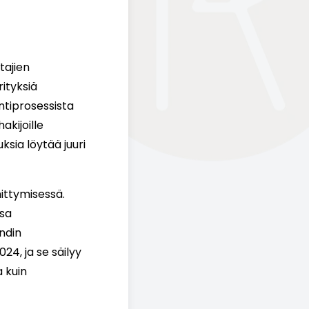
tajien
ityksiä
ntiprosessista
kijoille
sia löytää juuri
ittymisessä.
ssa
ändin
24, ja se säilyy
 kuin