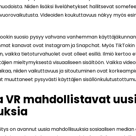
odoista. Niiden lisäksi livelähetykset hallitsevat somefee
ä vuorovaikutusta. Videoiden koukuttavuus näkyy myös es
bookin suosio pysyy vahvana vanhemman käyttäjäkunnan
mmat kanavat ovat Instagram ja Snapchat. Myös TikTokin 
 vaikka tietoturvahuolet ovat olleet esillä. Ilmiö kertoo 
jien mieltymyksestä visuaaliseen sisältöön. Vaikka vide
kaa, niiden vaikuttavuus ja sitoutuminen ovat korkeampi
t muuttaneet pysyvästi käyttäjien sisällönkulutustottumu
ja VR mahdollistavat uus
ksia
tys on avannut uusia mahdollisuuksia sosiaalisen median al