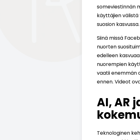
someviestinnän mu
käyttäjien välist
suosion kasvussa.
Siinä missä Face
nuorten suositui
edelleen kasvuaan,
nuorempien käyttä
vaatii enemmän ai
ennen. Videot ova
AI, AR 
kokemu
Teknologinen kehi