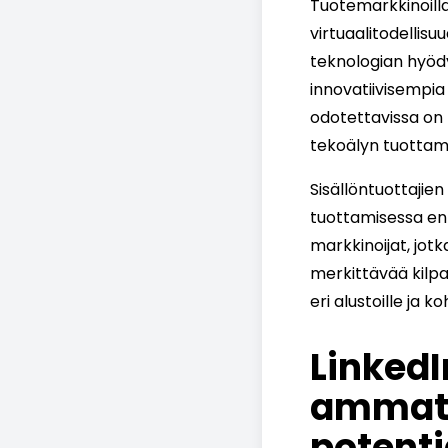
Tuotemarkkinoilla
virtuaalitodellisu
teknologian hyöd
innovatiivisempia
odotettavissa on 
tekoälyn tuottam
Sisällöntuottajien
tuottamisessa ent
markkinoijat, jot
merkittävää kilpa
eri alustoille ja 
LinkedI
ammatt
potenti