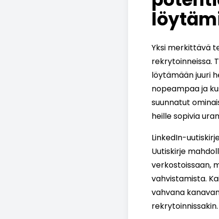
löytäm
Yksi merkittävä t
rekrytoinneissa. 
löytämään juuri h
nopeampaa ja kust
suunnatut ominais
heille sopivia ura
LinkedIn-uutiskir
Uutiskirje mahdol
verkostoissaan, m
vahvistamista. Ka
vahvana kanavana 
rekrytoinnissakin.