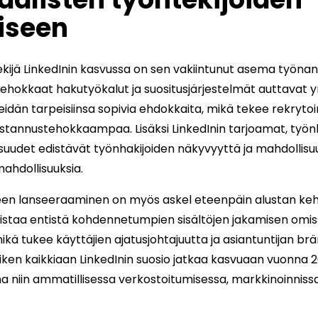
iseen
ekijä LinkedInin kasvussa on sen vakiintunut asema työnan
Tehokkaat hakutyökalut ja suositusjärjestelmät auttavat yr
eidän tarpeisiinsa sopivia ehdokkaita, mikä tekee rekrytoi
annustehokkaampaa. Lisäksi LinkedInin tarjoamat, työnha
uudet edistävät työnhakijoiden näkyvyyttä ja mahdollisuuk
mahdollisuuksia.
jeen lanseeraaminen on myös askel eteenpäin alustan keh
listaa entistä kohdennetumpien sisältöjen jakamisen omi
ikä tukee käyttäjien ajatusjohtajuutta ja asiantuntijan br
iken kaikkiaan LinkedInin suosio jatkaa kasvuaan vuonna 20
niin ammatillisessa verkostoitumisessa, markkinoinnissa