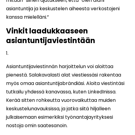
mitään” siihen ajatukseen, että ”olen alani
asiantuntija ja keskustelen aiheesta verkostojeni
kanssa mielelläni.”
Vinkit laadukkaaseen
asiantuntijaviestintään
Asiantuntijaviestinnän harjoittelun voi aloittaa
pienestä. Salakavalasti alat viestiessäsi rakentaa
myös omaa asiantuntijabrändiäsi. Aloita viestintäsi
tutkailu yhdessä kanavassa, kuten LinkedInissa.
Kerää sitten rohkeutta vuorovaikuttaa muiden
keskustelunavauksissa, ja jatka siitä hiljalleen
julkaisemaan esimerkiksi työnantajayrityksesi
nostoja omin saatesanoin.