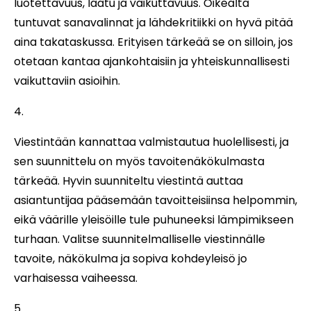
luotettavuus, laatu ja vaikuttavuus. Oikealta
tuntuvat sanavalinnat ja lähdekritiikki on hyvä pitää
aina takataskussa. Erityisen tärkeää se on silloin, jos
otetaan kantaa ajankohtaisiin ja yhteiskunnallisesti
vaikuttaviin asioihin.
Viestintään kannattaa valmistautua huolellisesti, ja
sen suunnittelu on myös tavoitenäkökulmasta
tärkeää. Hyvin suunniteltu viestintä auttaa
asiantuntijaa pääsemään tavoitteisiinsa helpommin,
eikä väärille yleisöille tule puhuneeksi lämpimikseen
turhaan. Valitse suunnitelmalliselle viestinnälle
tavoite, näkökulma ja sopiva kohdeyleisö jo
varhaisessa vaiheessa.