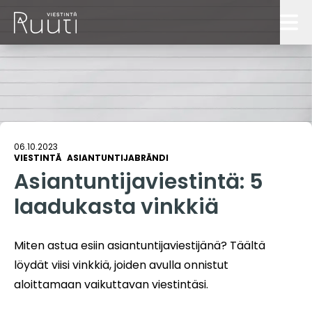
Blogi
Ruutitynnyri
Palvelut
06.10.2023
VIESTINTÄ
ASIANTUNTIJABRÄNDI
Ruudinkeksijät
Asiantuntijaviestintä: 5
Referenssit
laadukasta vinkkiä
Ota yhteyttä
Miten astua esiin asiantuntijaviestijänä? Täältä
COPYWRITE: Ruutia kirjoittamiseen
löydät viisi vinkkiä, joiden avulla onnistut
aloittamaan vaikuttavan viestintäsi.