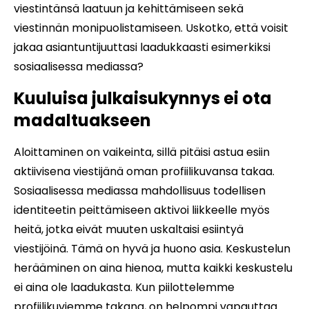
viestintänsä laatuun ja kehittämiseen sekä
viestinnän monipuolistamiseen. Uskotko, että voisit
jakaa asiantuntijuuttasi laadukkaasti esimerkiksi
sosiaalisessa mediassa?
Kuuluisa julkaisukynnys ei ota
madaltuakseen
Aloittaminen on vaikeinta, sillä pitäisi astua esiin
aktiivisena viestijänä oman profiilikuvansa takaa.
Sosiaalisessa mediassa mahdollisuus todellisen
identiteetin peittämiseen aktivoi liikkeelle myös
heitä, jotka eivät muuten uskaltaisi esiintyä
viestijöinä. Tämä on hyvä ja huono asia. Keskustelun
herääminen on aina hienoa, mutta kaikki keskustelu
ei aina ole laadukasta. Kun piilottelemme
profiilikuviemme takana, on helpompi vapauttaa