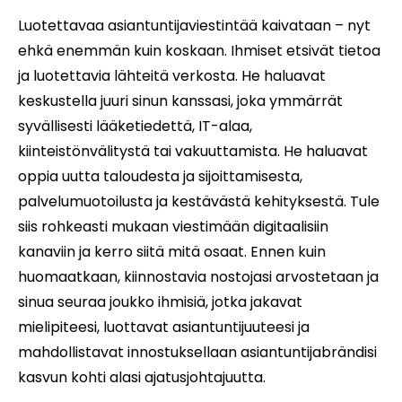
Luotettavaa asiantuntijaviestintää kaivataan – nyt
ehkä enemmän kuin koskaan. Ihmiset etsivät tietoa
ja luotettavia lähteitä verkosta. He haluavat
keskustella juuri sinun kanssasi, joka ymmärrät
syvällisesti lääketiedettä, IT-alaa,
kiinteistönvälitystä tai vakuuttamista. He haluavat
oppia uutta taloudesta ja sijoittamisesta,
palvelumuotoilusta ja kestävästä kehityksestä. Tule
siis rohkeasti mukaan viestimään digitaalisiin
kanaviin ja kerro siitä mitä osaat. Ennen kuin
huomaatkaan, kiinnostavia nostojasi arvostetaan ja
sinua seuraa joukko ihmisiä, jotka jakavat
mielipiteesi, luottavat asiantuntijuuteesi ja
mahdollistavat innostuksellaan asiantuntijabrändisi
kasvun kohti alasi ajatusjohtajuutta.