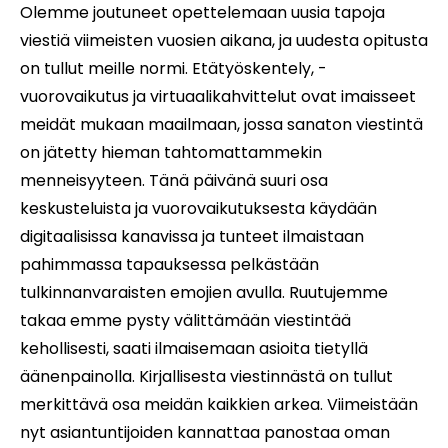
Olemme joutuneet opettelemaan uusia tapoja
viestiä viimeisten vuosien aikana, ja uudesta opitusta
on tullut meille normi. Etätyöskentely, -
vuorovaikutus ja virtuaalikahvittelut ovat imaisseet
meidät mukaan maailmaan, jossa sanaton viestintä
on jätetty hieman tahtomattammekin
menneisyyteen. Tänä päivänä suuri osa
keskusteluista ja vuorovaikutuksesta käydään
digitaalisissa kanavissa ja tunteet ilmaistaan
pahimmassa tapauksessa pelkästään
tulkinnanvaraisten emojien avulla. Ruutujemme
takaa emme pysty välittämään viestintää
kehollisesti, saati ilmaisemaan asioita tietyllä
äänenpainolla. Kirjallisesta viestinnästä on tullut
merkittävä osa meidän kaikkien arkea. Viimeistään
nyt asiantuntijoiden kannattaa panostaa oman