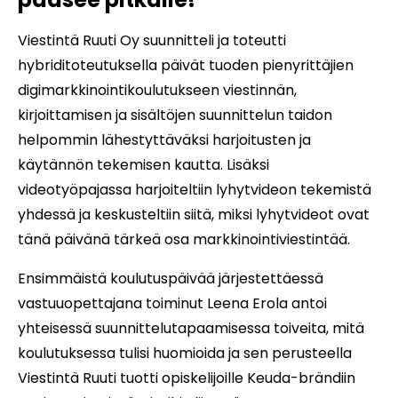
Viestintä Ruuti Oy suunnitteli ja toteutti
hybriditoteutuksella päivät tuoden pienyrittäjien
digimarkkinointikoulutukseen viestinnän,
kirjoittamisen ja sisältöjen suunnittelun taidon
helpommin lähestyttäväksi harjoitusten ja
käytännön tekemisen kautta. Lisäksi
videotyöpajassa harjoiteltiin lyhytvideon tekemistä
yhdessä ja keskusteltiin siitä, miksi lyhytvideot ovat
tänä päivänä tärkeä osa markkinointiviestintää.
Ensimmäistä koulutuspäivää järjestettäessä
vastuuopettajana toiminut Leena Erola antoi
yhteisessä suunnittelutapaamisessa toiveita, mitä
koulutuksessa tulisi huomioida ja sen perusteella
Viestintä Ruuti tuotti opiskelijoille Keuda-brändiin