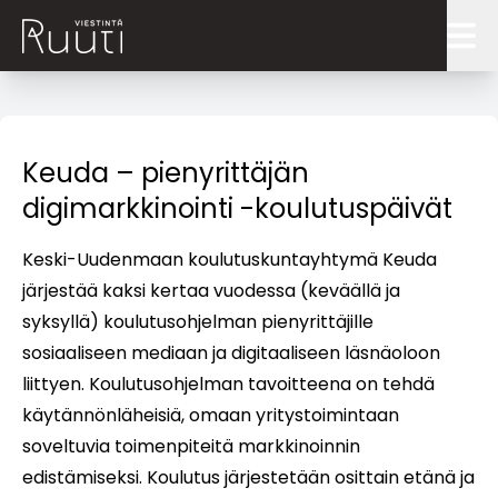
Blogi
Ruutitynnyri
Keuda – pienyrittäjän
digimarkkinointi -koulutuspäivät
Palvelut
Keski-Uudenmaan koulutuskuntayhtymä Keuda
Ruudinkeksijät
järjestää kaksi kertaa vuodessa (keväällä ja
Referenssit
syksyllä) koulutusohjelman pienyrittäjille
sosiaaliseen mediaan ja digitaaliseen läsnäoloon
Ota yhteyttä
liittyen. Koulutusohjelman tavoitteena on tehdä
COPYWRITE: Ruutia kirjoittamiseen
käytännönläheisiä, omaan yritystoimintaan
soveltuvia toimenpiteitä markkinoinnin
edistämiseksi. Koulutus järjestetään osittain etänä ja