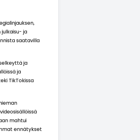
egialinjauksen,
 julkaisu- ja
nnista saatavilla
elkeyttä ja
löissä ja
teki TikTokissa
 hieman
videosisällöissä
kaan mahtui
iemmat ennätykset