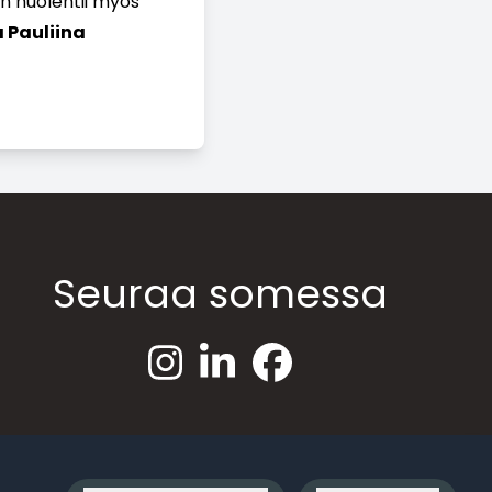
än huolehtii myös
a Pauliina
Seuraa somessa