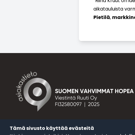
”Riina Kruut on i
aikatauluista varm
Pietilä
,
markkino
Tietosuojakäytännöt
Tämä sivusto käyttää evästeitä