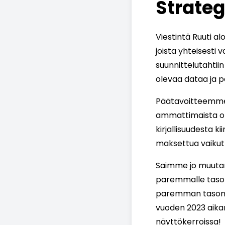
Strateg
Viestintä Ruuti al
joista yhteisesti v
suunnittelutahtii
olevaa dataa ja p
Päätavoitteemme 
ammattimaista ote
kirjallisuudesta k
maksettua vaikut
Saimme jo muuta
paremmalle tasolle
paremman tason p
vuoden 2023 aika
näyttökerroissa!