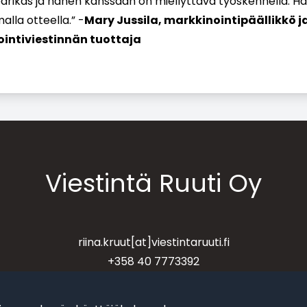
dearikas ja hänen kanssaan on miellyttävä työskennellä. H
alla otteella.” -
Mary Jussila, markkinointipäällikkö j
intiviestinnän tuottaja
Viestintä Ruuti Oy
riina.kruut[at]viestintaruuti.fi
+358 40 7773392
Vesijärvenkatu 11 C, 5 krs, 15140 Lahti
y-tunnus 3258009-7