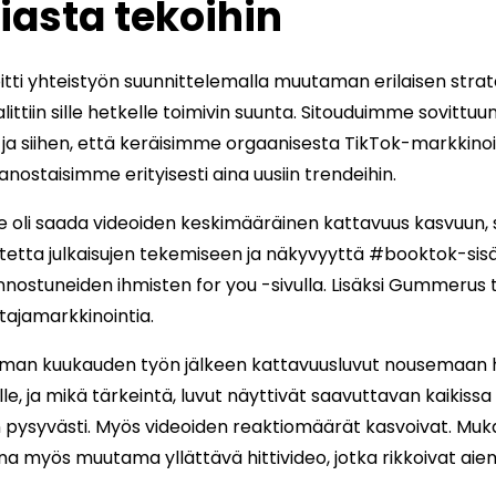
iasta tekoihin
oitti yhteistyön suunnittelemalla muutaman erilaisen strat
alittiin sille hetkelle toimivin suunta. Sitouduimme sovittuun
n ja siihen, että keräisimme orgaanisesta TikTok-markkinoi
anostaisimme erityisesti aina uusiin trendeihin.
oli saada videoiden keskimääräinen kattavuus kasvuun, s
tta julkaisujen tekemiseen ja näkyvyyttä #booktok-sisäl
iinnostuneiden ihmisten for you -sivulla. Lisäksi Gummerus 
tajamarkkinointia.
man kuukauden työn jälkeen kattavuusluvut nousemaan
, ja mikä tärkeintä, luvut näyttivät saavuttavan kaikissa 
ysyvästi. Myös videoiden reaktiomäärät kasvoivat. Mu
na myös muutama yllättävä hittivideo, jotka rikkoivat a