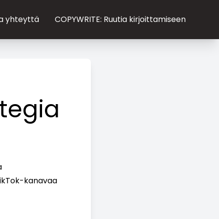
a yhteyttä
COPYWRITE: Ruutia kirjoittamiseen
tegia
a
TikTok-kanavaa