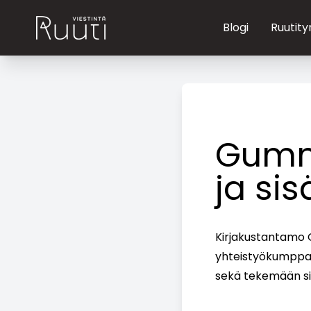
Blogi
Ruutity
Gumme
ja si
Kirjakustantamo 
yhteistyökumppa
sekä tekemään siih