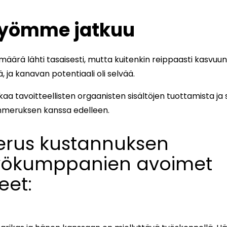
työmme jatkuu
määrä lähti tasaisesti, mutta kuitenkin reippaasti kasvuun
ä, ja kanavan potentiaali oli selvää.
tkaa tavoitteellisten orgaanisten sisältöjen tuottamista ja
mmeruksen kanssa edelleen.
us kustannuksen
työkumppanien avoimet
eet: