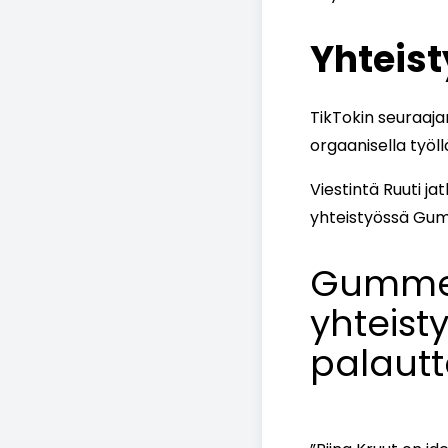
Yhteis
TikTokin seuraaja
orgaanisella työll
Viestintä Ruuti ja
yhteistyössä Gu
Gummer
yhteis
palautt