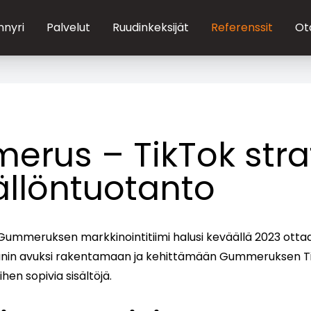
nnyri
Palvelut
Ruudinkeksijät
Referenssit
Ot
rus – TikTok stra
sällöntuotanto
Gummeruksen markkinointitiimi halusi keväällä 2023 otta
nin avuksi rakentamaan ja kehittämään Gummeruksen 
en sopivia sisältöjä.