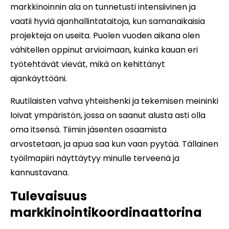
markkinoinnin ala on tunnetusti intensiivinen ja
vaatii hyviä ajanhallintataitoja, kun samanaikaisia
projekteja on useita. Puolen vuoden aikana olen
vähitellen oppinut arvioimaan, kuinka kauan eri
työtehtävät vievät, mikä on kehittänyt
ajankäyttöäni.
Ruutilaisten vahva yhteishenki ja tekemisen meininki
loivat ympäristön, jossa on saanut alusta asti olla
oma itsensä. Tiimin jäsenten osaamista
arvostetaan, ja apua saa kun vaan pyytää. Tällainen
työilmapiiri näyttäytyy minulle terveenä ja
kannustavana.
Tulevaisuus
markkinointikoordinaattorina