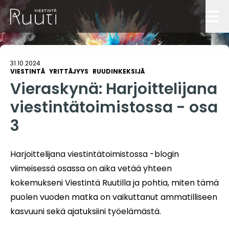
Blogi
31.10.2024
VIESTINTÄ
YRITTÄJYYS
RUUDINKEKSIJÄ
Ruutitynnyri
Vieraskynä: Harjoittelijana
Palvelut
viestintätoimistossa - osa
3
Ruudinkeksijät
Referenssit
Harjoittelijana viestintätoimistossa -blogin
Ota yhteyttä
viimeisessä osassa on aika vetää yhteen
kokemukseni Viestintä Ruutilla ja pohtia, miten tämä
COPYWRITE: Ruutia kirjoittamiseen
puolen vuoden matka on vaikuttanut ammatilliseen
kasvuuni sekä ajatuksiini työelämästä.