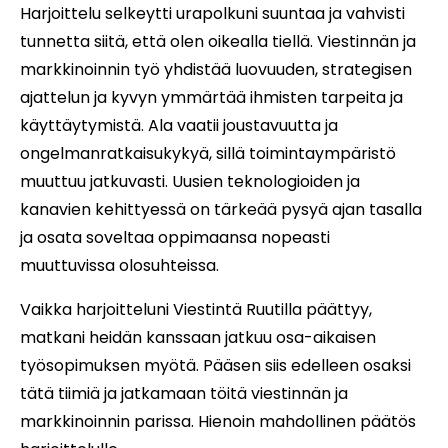
Harjoittelu selkeytti urapolkuni suuntaa ja vahvisti
tunnetta siitä, että olen oikealla tiellä. Viestinnän ja
markkinoinnin työ yhdistää luovuuden, strategisen
ajattelun ja kyvyn ymmärtää ihmisten tarpeita ja
käyttäytymistä. Ala vaatii joustavuutta ja
ongelmanratkaisukykyä, sillä toimintaympäristö
muuttuu jatkuvasti. Uusien teknologioiden ja
kanavien kehittyessä on tärkeää pysyä ajan tasalla
ja osata soveltaa oppimaansa nopeasti
muuttuvissa olosuhteissa.
Vaikka harjoitteluni Viestintä Ruutilla päättyy,
matkani heidän kanssaan jatkuu osa-aikaisen
työsopimuksen myötä. Pääsen siis edelleen osaksi
tätä tiimiä ja jatkamaan töitä viestinnän ja
markkinoinnin parissa. Hienoin mahdollinen päätös