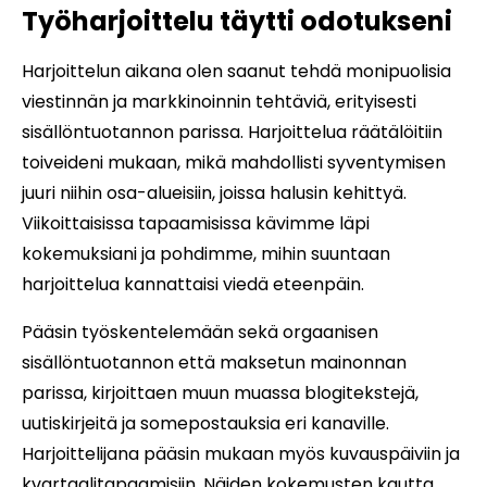
Työharjoittelu täytti odotukseni
Harjoittelun aikana olen saanut tehdä monipuolisia
viestinnän ja markkinoinnin tehtäviä, erityisesti
sisällöntuotannon parissa. Harjoittelua räätälöitiin
toiveideni mukaan, mikä mahdollisti syventymisen
juuri niihin osa-alueisiin, joissa halusin kehittyä.
Viikoittaisissa tapaamisissa kävimme läpi
kokemuksiani ja pohdimme, mihin suuntaan
harjoittelua kannattaisi viedä eteenpäin.
Pääsin työskentelemään sekä orgaanisen
sisällöntuotannon että maksetun mainonnan
parissa, kirjoittaen muun muassa blogitekstejä,
uutiskirjeitä ja somepostauksia eri kanaville.
Harjoittelijana pääsin mukaan myös kuvauspäiviin ja
kvartaalitapaamisiin. Näiden kokemusten kautta